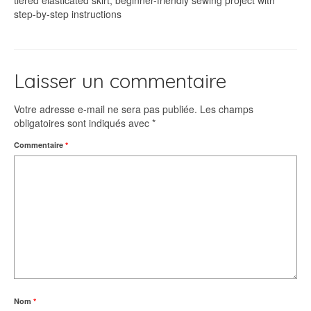
tiered elasticated skirt, beginner-friendly sewing project with
step-by-step instructions
Laisser un commentaire
Votre adresse e-mail ne sera pas publiée.
Les champs
obligatoires sont indiqués avec
*
Commentaire
*
Nom
*