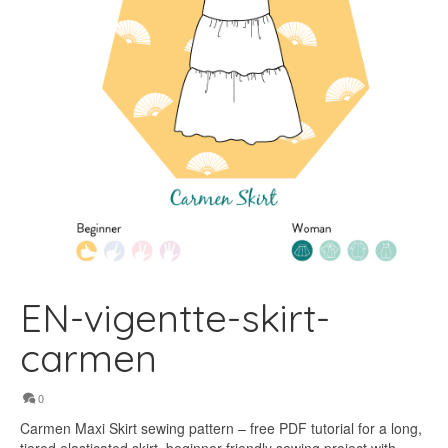
EN-vigentte-skirt-
carmen
0
Carmen Maxi Skirt sewing pattern – free PDF tutorial for a long,