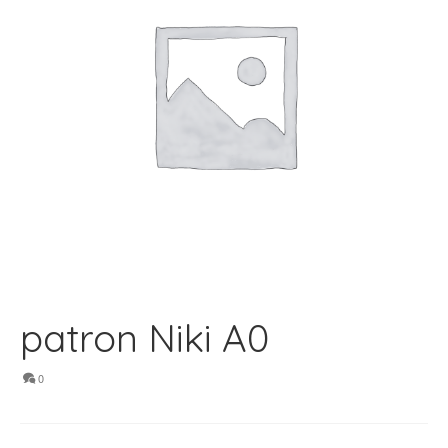
patron Niki A0
0