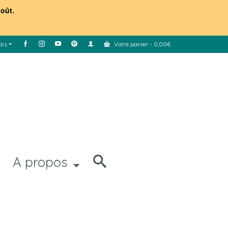
août.
ais
Votre panier
-
0,00
€
A propos