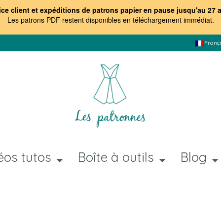
ice client et expéditions de patrons papier en pause jusqu'au 27 
Les patrons PDF restent disponibles en téléchargement immédiat
.
Franç
éos tutos
Boîte à outils
Blog