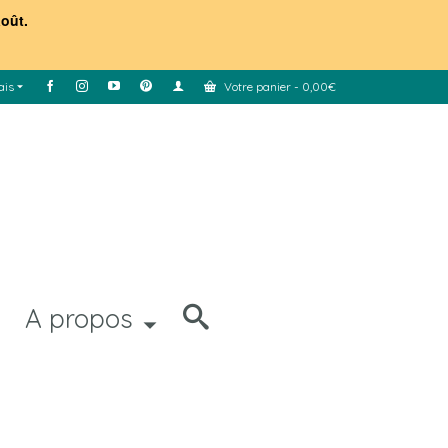
août.
ais
Votre panier
-
0,00
€
A propos