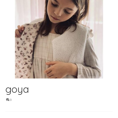
goya
0