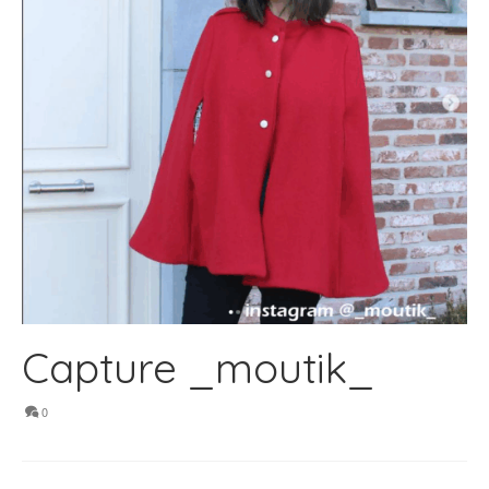
Capture _moutik_
0