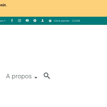
août.
ais
Votre panier
-
0,00
€
A propos