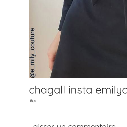
chagall insta emily
0
Laisser un commentaire