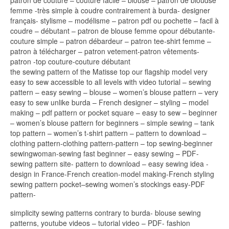
patron de couture – couture facile – blouse – patron de bloudse
femme -très simple à coudre contrairement à burda- designer
français- stylisme – modélisme – patron pdf ou pochette – facil à
coudre – débutant – patron de blouse femme opour débutante-
couture simple – patron débardeur – patron tee-shirt femme –
patron à télécharger – patron vetement-patron vêtements-
patron -top couture-couture débutant
the sewing pattern of the Matisse top our flagship model very
easy to sew accessible to all levels with video tutorial – sewing
pattern – easy sewing – blouse – women’s blouse pattern – very
easy to sew unlike burda – French designer – styling – model
making – pdf pattern or pocket square – easy to sew – beginner
– women’s blouse pattern for beginners – simple sewing – tank
top pattern – women’s t-shirt pattern – pattern to download –
clothing pattern-clothing pattern-pattern – top sewing-beginner
sewingwoman-sewing fast beginner – easy sewing – PDF-
sewing pattern site- pattern to download – easy sewing idea -
design in France-French creation-model making-French styling
sewing pattern pocket–sewing women’s stockings easy-PDF
pattern-
simplicity sewing patterns contrary to burda- blouse sewing
patterns, youtube videos – tutorial video – PDF- fashion