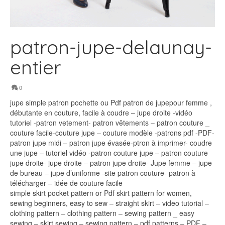
patron-jupe-delaunay-
entier
0
jupe simple patron pochette ou Pdf patron de jupepour femme ,
débutante en couture, facile à coudre – jupe droite -vidéo
tutoriel -patron vetement- patron vêtements – patron couture _
couture facile-couture jupe – couture modèle -patrons pdf -PDF-
patron jupe midi – patron jupe évasée-ptron à imprimer- coudre
une jupe – tutoriel vidéo -patron couture jupe – patron couture
jupe droite- jupe droite – patron jupe droite- Jupe femme – jupe
de bureau – jupe d’uniforme -site patron couture- patron à
télécharger – idée de couture facile
simple skirt pocket pattern or Pdf skirt pattern for women,
sewing beginners, easy to sew – straight skirt – video tutorial –
clothing pattern – clothing pattern – sewing pattern _ easy
sewing – skirt sewing – sewing pattern – pdf patterns – PDF –