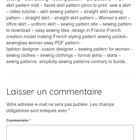
skirt pattern midi – flared skirt pattern-ptron to print- sew a skirt
– video tutorial – skirt sewing pattern – straight skirt sewing
pattern – straight skirt – straight skirt pattern – Women’s skirt –
office skirt – uniform skirt – sewing pattern site – sewing pattern
to download – easy sewing idea -design in France-French
creation-model making-French styling pattern sewing pocket–
sewingbas woman easy-PDF pattern-
fashion designer -cusom designer – sewing pattern for women -
sewing clothes – sewing clothings – formal skirts – skirts –
sewng patterns -simplicity sewing patterns contrary to burda.
Laisser un commentaire
Votre adresse e-mail ne sera pas publiée.
Les champs
obligatoires sont indiqués avec
*
Commentaire
*