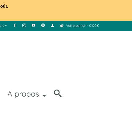
août.
ais
Votre panier
-
0,00
€
A propos