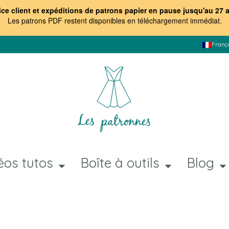
ice client et expéditions de patrons papier en pause jusqu'au 27 
Les patrons PDF restent disponibles en téléchargement immédiat
.
Franç
éos tutos
Boîte à outils
Blog