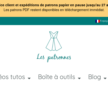
ice client et expéditions de patrons papier en pause jusqu'au 27 
Les patrons PDF restent disponibles en téléchargement immédiat
.
Franç
éos tutos
Boîte à outils
Blog