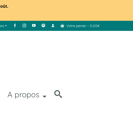
août.
ais
Votre panier
-
0,00
€
A propos