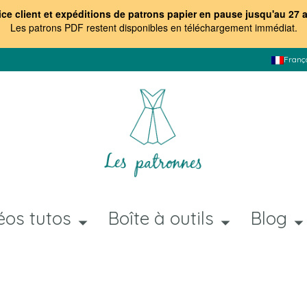
ice client et expéditions de patrons papier en pause jusqu'au 27 
Les patrons PDF restent disponibles en téléchargement immédiat
.
Franç
éos tutos
Boîte à outils
Blog