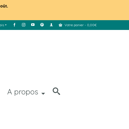
août.
ais
Votre panier
-
0,00
€
A propos