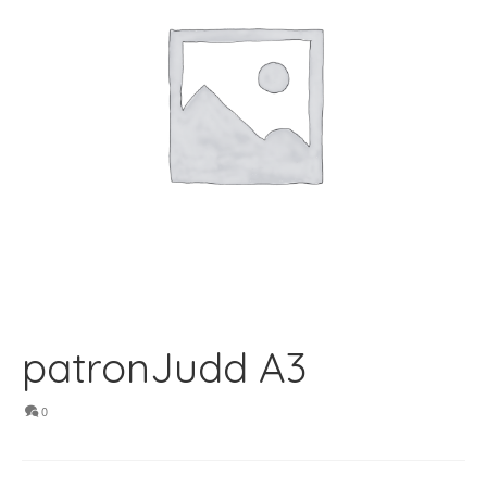
patronJudd A3
0