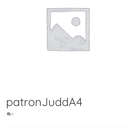
patronJuddA4
0