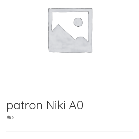
patron Niki A0
0