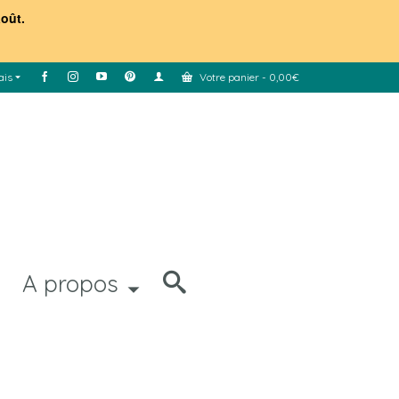
août.
ais
Votre panier
-
0,00
€
A propos