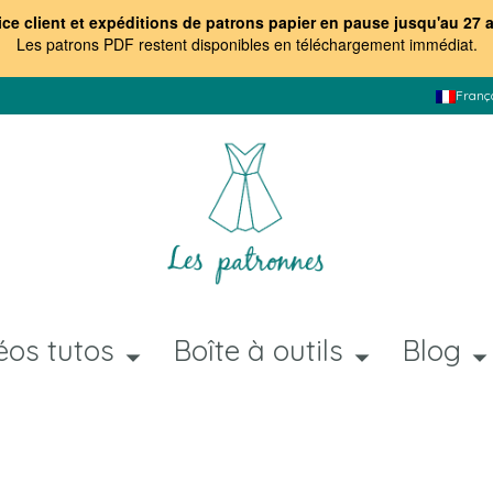
ice client et expéditions de patrons papier en pause jusqu'au 27 
Les patrons PDF restent disponibles en téléchargement immédiat
.
Franç
éos tutos
Boîte à outils
Blog