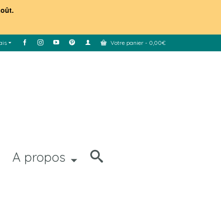
août.
ais
Votre panier
-
0,00
€
A propos