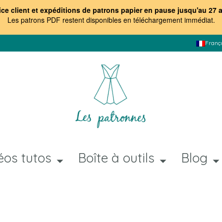
ice client et expéditions de patrons papier en pause jusqu'au 27 
Les patrons PDF restent disponibles en téléchargement immédiat
.
Franç
éos tutos
Boîte à outils
Blog