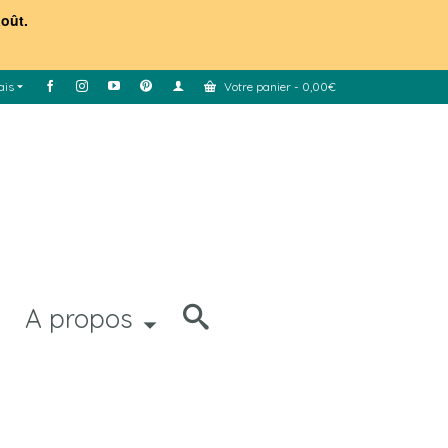
août.
ais
Votre panier
-
0,00
€
A propos