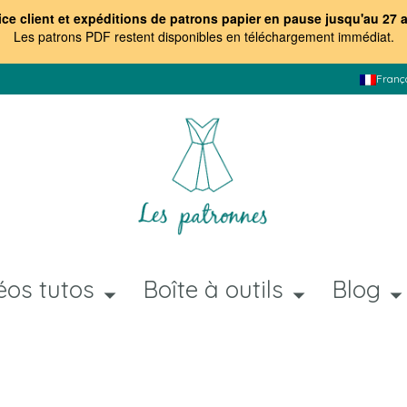
ice client et expéditions de patrons papier en pause jusqu'au 27 
Les patrons PDF restent disponibles en téléchargement immédiat
.
Franç
éos tutos
Boîte à outils
Blog