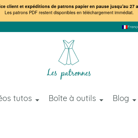
ice client et expéditions de patrons papier en pause jusqu'au 27 
Les patrons PDF restent disponibles en téléchargement immédiat
.
Franç
éos tutos
Boîte à outils
Blog