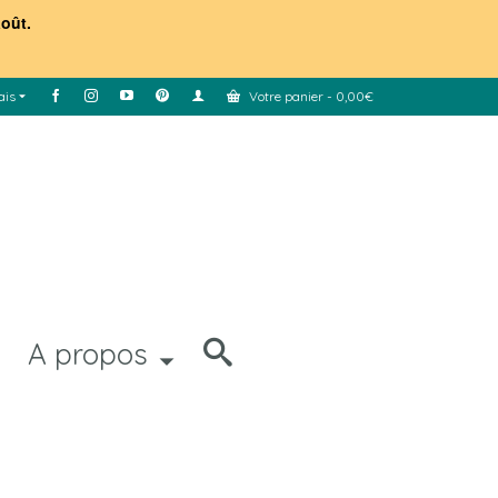
août.
ais
Votre panier
-
0,00
€
A propos