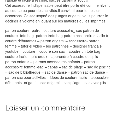
Rapide et facile à réaliser, succès garanti à 100%!
Cet accessoire indispensable peut être porté été comme hiver ,
au course ou pour des activités.Il convient pour toutes les
occasions. Ce sac inspiré des pliages origami, vous pourrez le
décliner à volonté en jouant sur les matières ou les imprimés !
patron couture -patron couture acessoire_ sac patron de
couture -tote bag -patron trote bag-patron accessoires facile à
coudre débutantes – patron origami – accessoire- patron
femme – tutoriel video – les patronnes – designer français-
youtube – couture – coudre son sac – coudre un tote bag –
couture facile – plis creux – apprendre à coudre des plis –
patron enfants – patrons accessoires enfants – patron
accessoire femme -sac – cabas – sac de plage – sac de piscine
– sac de bibliothèque – sac de danse – patron sac de danse –
patron sac pour activités – idées de couture facile – accessible –
débutants -origami – sac origami – sac pliage – sac avec plis
Laisser un commentaire