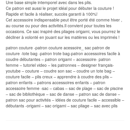
Une base simple intemporel avec dans les plis.
Ce patron est aussi le projet idéal pour débuter la couture !
Rapide et facile à réaliser, succès garanti à 100%!
Cet accessoire indispensable peut être porté été comme hiver ,
au course ou pour des activités.Il convient pour toutes les
occasions. Ce sac inspiré des pliages origami, vous pourrez le
décliner à volonté en jouant sur les matières ou les imprimés !
patron couture -patron couture acessoire_ sac patron de
couture -tote bag -patron trote bag-patron accessoires facile à
coudre débutantes – patron origami – accessoire- patron
femme – tutoriel video – les patronnes – designer français-
youtube – couture – coudre son sac – coudre un tote bag –
couture facile – plis creux – apprendre à coudre des plis –
patron enfants – patrons accessoires enfants – patron
accessoire femme -sac – cabas – sac de plage – sac de piscine
– sac de bibliothèque – sac de danse – patron sac de danse –
patron sac pour activités – idées de couture facile – accessible –
débutants -origami – sac origami – sac pliage – sac avec plis