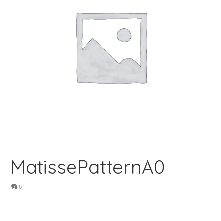
MatissePatternA0
0